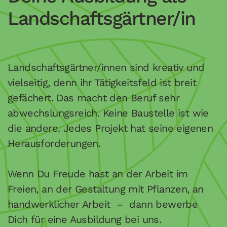
Landschaftsgärtner/in
Landschaftsgärtner/innen sind kreativ und
vielseitig, denn ihr Tätigkeitsfeld ist breit
gefächert. Das macht den Beruf sehr
abwechslungsreich.
Keine Baustelle ist wie
die andere. Jedes Projekt hat seine eigenen
Herausforderungen.
Wenn Du Freude hast an der Arbeit im
Freien, an der Gestaltung mit Pflanzen, an
handwerklicher Arbeit – dann bewerbe
Dich für eine Ausbildung bei uns.